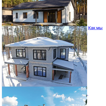
Как мы
превращаем типовой проект Хвойный 96 в
особенный дом
05.08.2026
Двухэтажный дом 366м² в КП Заповедник
28.07.2026