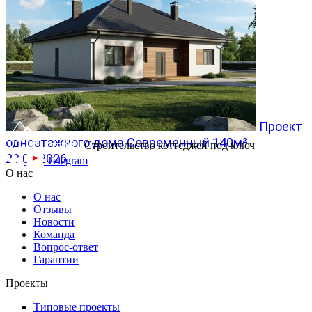
Проект
одноэтажного дома Современный 140м²
Строительство коттеджей под ключ
20.07.2026
Telegram
О нас
О нас
Отзывы
Новости
Команда
Вопрос-ответ
Гарантии
Проекты
Типовые проекты