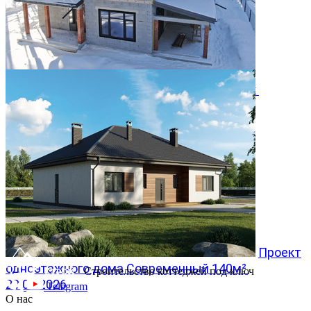
Двухэтажный дом 366м² в КП Заповедник
28.07.2026
Проект
одноэтажного дома Современный 140м²
Строительство коттеджей под ключ
20.07.2026
Telegram
О нас