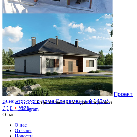
Двухэтажный дом 366м² в КП Заповедник
28.07.2026
Проект
одноэтажного дома Современный 140м²
Строительство коттеджей под ключ
20.07.2026
Telegram
О нас
О нас
Отзывы
Новости