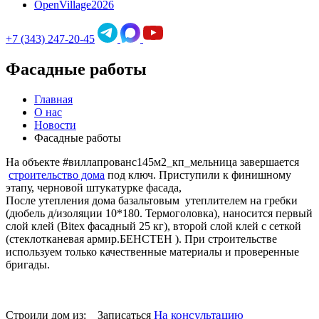
OpenVillage2026
+7 (343) 247-20-45
Фасадные работы
Главная
О нас
Новости
Фасадные работы
На объекте #виллапрованс145м2_кп_мельница завершается
строительство дома
под ключ. Приступили к финишному
этапу, черновой штукатурке фасада,
После утепления дома базальтовым утеплителем на гребки
(дюбель д/изоляции 10*180. Термоголовка), наносится первый
слой клей (Bitex фасадный 25 кг), второй слой клей с сеткой
(стеклотканевая армир.БЕНСТЕН ). При строительстве
используем только качественные материалы и проверенные
бригады.
На консультацию
Строили дом из:
1
Записаться