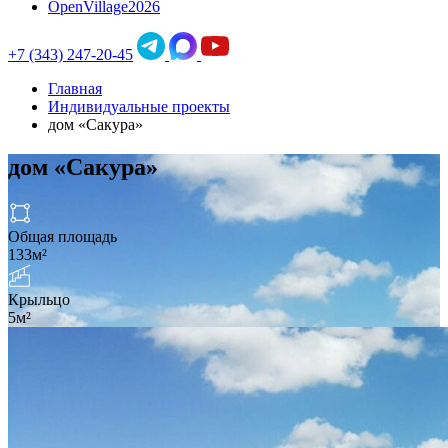
OpenVillage2026
+7 (343) 247-20-45
Главная
Индивидуальные проекты
дом «Сакура»
дом «Сакура»
Общая площадь
133м²
Крыльцо
5м²