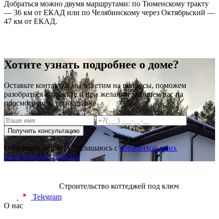
Добраться можно двумя маршрутами: по Тюменскому тракту
— 36 км от ЕКАД или по Челябинскому через Октябрьский —
47 км от ЕКАД.
Хотите узнать подробнее о доме?
Оставьте контакт, и мы ответим на вопросы, поможем
разобраться в проекте и при желании запишем вас на
просмотр дома на выставке.
Получить консультацию
Отправляя запрос, я соглашаюсь с
обработкой моих
персональных данных
Строительство коттеджей под ключ
Telegram
О нас