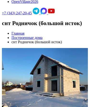
OpenVillage2026
+7 (343) 247-20-45
снт Родничок (большой исток)
Главная
Построенные дома
снт Родничок (большой исток)