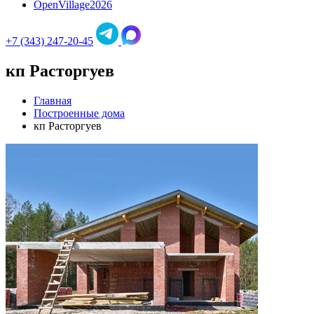
OpenVillage2026
+7 (343) 247-20-45
кп Расторгуев
Главная
Построенные дома
кп Расторгуев