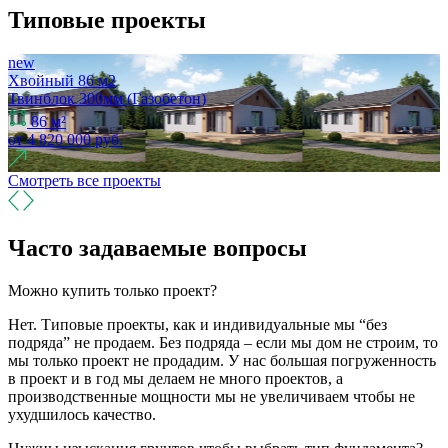
Типовые проекты
new
Хвойный 86 м2
Твинблок 300мм (Газобетон)
Т
86 м²
от
4 820 000
руб.
Смотреть все проекты
Часто задаваемые вопросы
Можно купить только проект?
Нет. Типовые проекты, как и индивидуальные мы “без
подряда” не продаем. Без подряда – если мы дом не строим, то
мы только проект не продадим. У нас большая погруженность
в проект и в год мы делаем не много проектов, а
производственные мощности мы не увеличиваем чтобы не
ухудшилось качество.