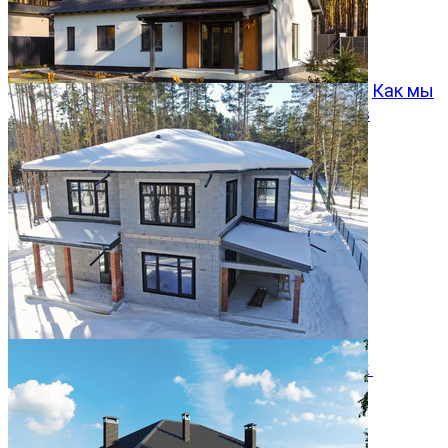
Как мы
превращаем типовой проект Хвойный 96 в
особенный дом
05.08.2026
Двухэтажный дом 366м² в КП Заповедник
28.07.2026