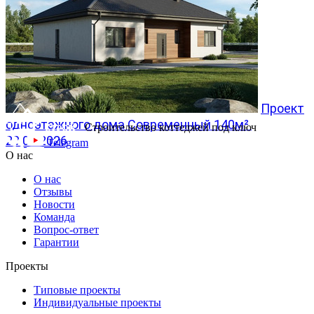
Проект
одноэтажного дома Современный 140м²
Строительство коттеджей под ключ
20.07.2026
Telegram
О нас
О нас
Отзывы
Новости
Команда
Вопрос-ответ
Гарантии
Проекты
Типовые проекты
Индивидуальные проекты