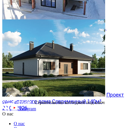
Двухэтажный дом 366м² в КП Заповедник
28.07.2026
Проект
одноэтажного дома Современный 140м²
Строительство коттеджей под ключ
20.07.2026
Telegram
О нас
О нас