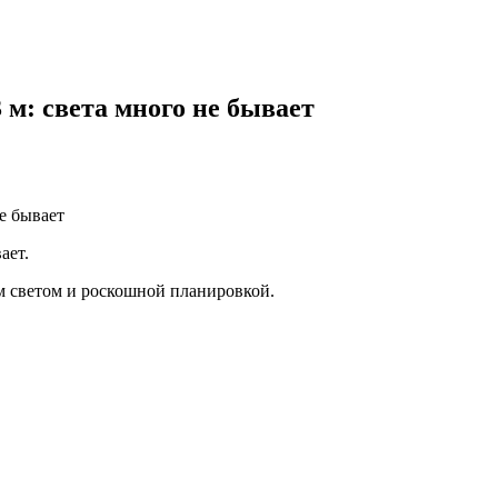
м: света много не бывает
е бывает
ает.
 светом и роскошной планировкой.