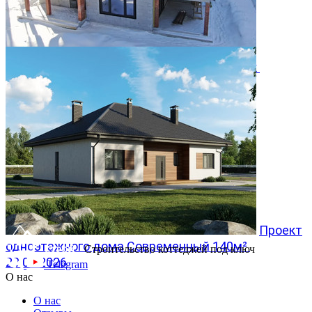
Двухэтажный дом 366м² в КП Заповедник
28.07.2026
Проект
одноэтажного дома Современный 140м²
Строительство коттеджей под ключ
20.07.2026
Telegram
О нас
О нас