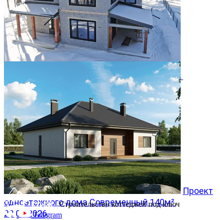
Двухэтажный дом 366м² в КП Заповедник
28.07.2026
Проект
одноэтажного дома Современный 140м²
Строительство коттеджей под ключ
20.07.2026
Telegram