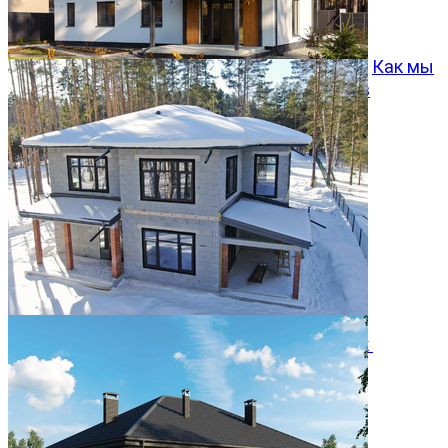
Как мы
превращаем типовой проект Хвойный 96 в
особенный дом
05.08.2026
Двухэтажный дом 366м² в КП Заповедник
28.07.2026