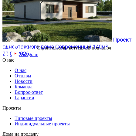
Проект
одноэтажного дома Современный 140м²
Строительство коттеджей под ключ
20.07.2026
Telegram
О нас
О нас
Отзывы
Новости
Команда
Вопрос-ответ
Гарантии
Проекты
Типовые проекты
Индивидуальные проекты
Дома на продажу