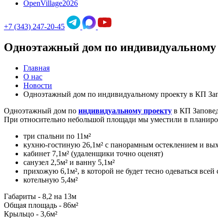
OpenVillage2026
+7 (343) 247-20-45
Одноэтажный дом по индивидуальному 
Главная
О нас
Новости
Одноэтажный дом по индивидуальному проекту в КП За
Одноэтажный дом по
индивидуальному проекту
в КП Заповедн
При относительно небольшой площади мы уместили в планиро
три спальни по 11м²
кухню-гостиную 26,1м² с панорамным остеклением и вых
кабинет 7,1м² (удаленщики точно оценят)
санузел 2,5м² и ванну 5,1м²
прихожую 6,1м², в которой не будет тесно одеваться всей 
котельную 5,4м²
Габариты - 8,2 на 13м
Общая площадь - 86м²
Крыльцо - 3,6м²