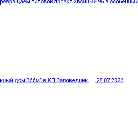
превращаем типовой проект Хвойный 96 в особенны
жный дом 366м² в КП Заповедник
28.07.2026