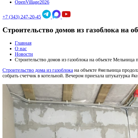
OpenVillage2026
+7 (343) 247-20-45
Строительство домов из газоблока на о
Главная
О нас
Новости
Строительство домов из газоблока на объекте Мельница 
Строительство дома из газоблока
на объекте #мельница продолж
собрать счетчик в котельной. Вечером приехала штукатурка ‪#‎