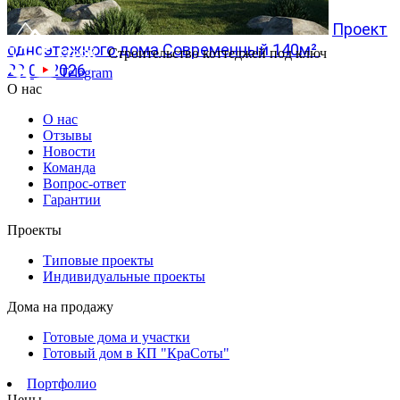
Проект
одноэтажного дома Современный 140м²
Строительство коттеджей под ключ
20.07.2026
Telegram
О нас
О нас
Отзывы
Новости
Команда
Вопрос-ответ
Гарантии
Проекты
Типовые проекты
Индивидуальные проекты
Дома на продажу
Готовые дома и участки
Готовый дом в КП "КраСоты"
Портфолио
Цены