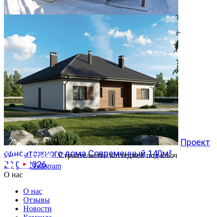
Двухэтажный дом 366м² в КП Заповедник
28.07.2026
Проект
одноэтажного дома Современный 140м²
Строительство коттеджей под ключ
20.07.2026
Telegram
О нас
О нас
Отзывы
Новости