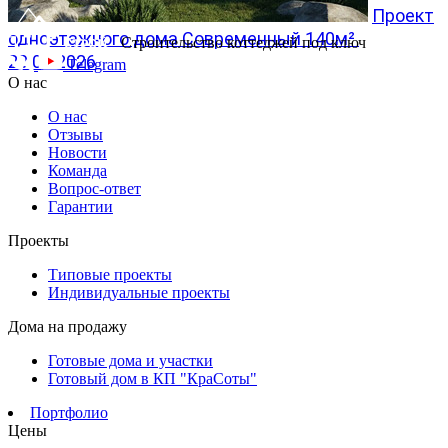
Проект
одноэтажного дома Современный 140м²
Строительство коттеджей под ключ
20.07.2026
Telegram
О нас
О нас
Отзывы
Новости
Команда
Вопрос-ответ
Гарантии
Проекты
Типовые проекты
Индивидуальные проекты
Дома на продажу
Готовые дома и участки
Готовый дом в КП "КраСоты"
Портфолио
Цены