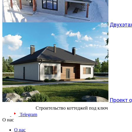
Двухэта
Проект 
Строительство коттеджей под ключ
Telegram
О нас
О нас