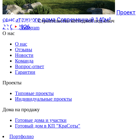
Проект
одноэтажного дома Современный 140м²
Строительство коттеджей под ключ
20.07.2026
Telegram
О нас
О нас
Отзывы
Новости
Команда
Вопрос-ответ
Гарантии
Проекты
Типовые проекты
Индивидуальные проекты
Дома на продажу
Готовые дома и участки
Готовый дом в КП "КраСоты"
Портфолио