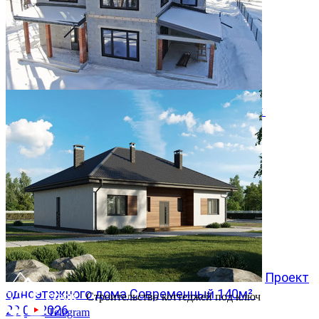
Двухэтажный дом 366м² в КП Заповедник
28.07.2026
Проект
одноэтажного дома Современный 140м²
Строительство коттеджей под ключ
20.07.2026
Telegram