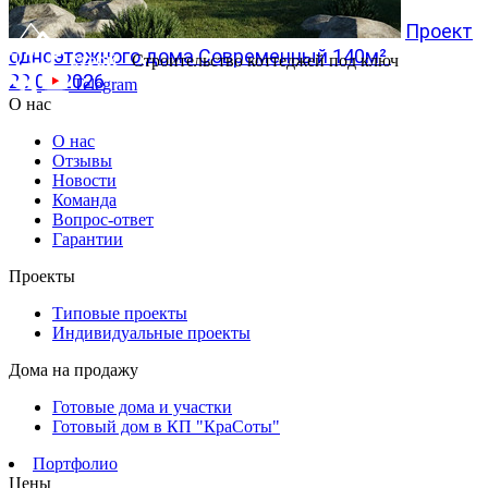
Проект
одноэтажного дома Современный 140м²
Строительство коттеджей под ключ
20.07.2026
Telegram
О нас
О нас
Отзывы
Новости
Команда
Вопрос-ответ
Гарантии
Проекты
Типовые проекты
Индивидуальные проекты
Дома на продажу
Готовые дома и участки
Готовый дом в КП "КраСоты"
Портфолио
Цены