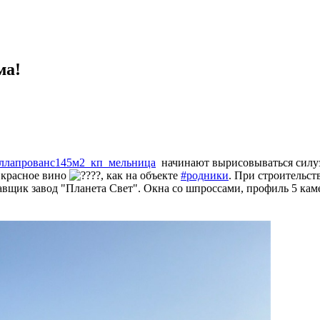
ма!
ллапрованс145м2_кп_мельница
начинают вырисовываться силу
 красное вино
, как на объекте
#родники
. При строительст
щик завод "Планета Свет". Окна со шпроссами, профиль 5 камер