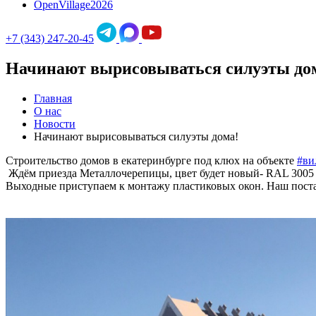
OpenVillage2026
+7 (343) 247-20-45
Начинают вырисовываться силуэты до
Главная
О нас
Новости
Начинают вырисовываться силуэты дома!
Cтроительство домов в екатеринбурге под клюx на объекте
#ви
Ждём приезда Металлочерепицы, цвет будет новый- RAL 3005
Выходные приступаем к монтажу пластиковых окон. Наш постав