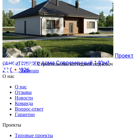
Проект
одноэтажного дома Современный 140м²
Строительство коттеджей под ключ
20.07.2026
Telegram
О нас
О нас
Отзывы
Новости
Команда
Вопрос-ответ
Гарантии
Проекты
Типовые проекты