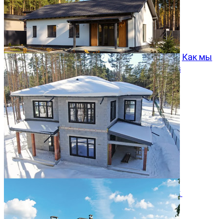
Как мы
превращаем типовой проект Хвойный 96 в
особенный дом
05.08.2026
Двухэтажный дом 366м² в КП Заповедник
28.07.2026