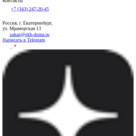
Контакты
+7 (343) 247-20-45
Россия, г. Екатеринбург,
ул. Мраморская 13
zakaz@ekb-doma.ru
Написать в Telegram