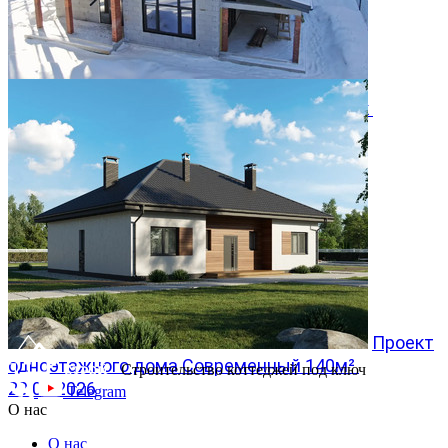
Двухэтажный дом 366м² в КП Заповедник
28.07.2026
Проект
одноэтажного дома Современный 140м²
Строительство коттеджей под ключ
20.07.2026
Telegram
О нас
О нас