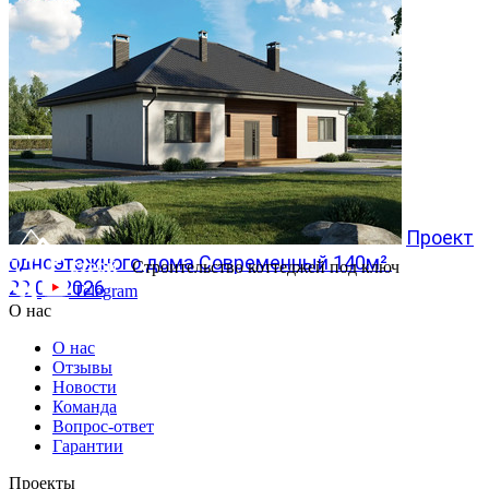
28.07.2026
Проект
одноэтажного дома Современный 140м²
Строительство коттеджей под ключ
20.07.2026
Telegram
О нас
О нас
Отзывы
Новости
Команда
Вопрос-ответ
Гарантии
Проекты