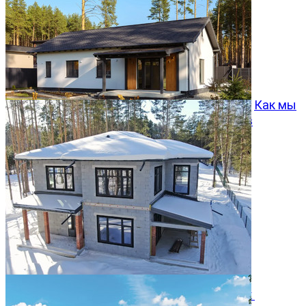
Как мы
превращаем типовой проект Хвойный 96 в
особенный дом
05.08.2026
Двухэтажный дом 366м² в КП Заповедник