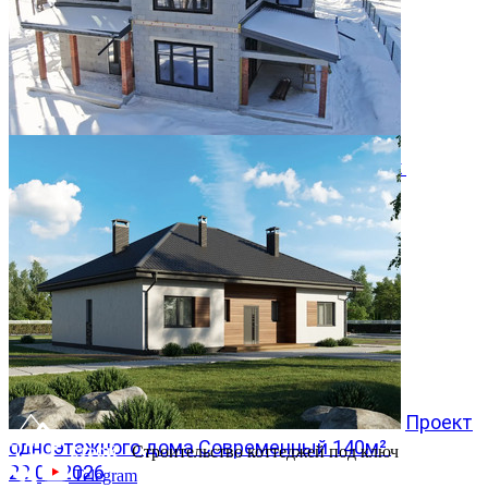
Двухэтажный дом 366м² в КП Заповедник
28.07.2026
Проект
одноэтажного дома Современный 140м²
Строительство коттеджей под ключ
20.07.2026
Telegram