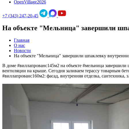
OpenVillage2026
+7 (343) 247-20-45
На объекте "Мельница" завершили шпак
Главная
О нас
Новости
На объекте "Мельница" завершили шпаклевку внутренних
В доме #виллапрованс145м2 на объекте #мельница завершили шп
вентиляции на крыше. Сегодня заливаем терассу товарным бет
#виллапрованс160м2: фасад, внутренняя отделка, сантехника, э