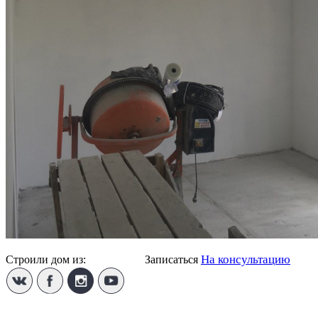
На консультацию
Строили дом из:
Пеноблока
Записаться